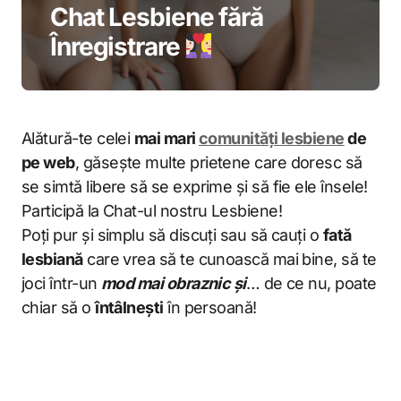
Chat Lesbiene fără
Înregistrare
Alătură-te celei
mai mari
comunități lesbiene
de
pe web
, găsește multe prietene care doresc să
se simtă libere să se exprime și să fie ele însele!
Participă la Chat-ul nostru Lesbiene!
Poți pur și simplu să discuți sau să cauți o
fată
lesbiană
care vrea să te cunoască mai bine, să te
joci într-un
mod mai obraznic și
… de ce nu, poate
chiar să o
întâlnești
în persoană!