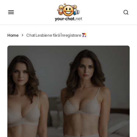
Home
Chat Lesbiene fără Înregistrare