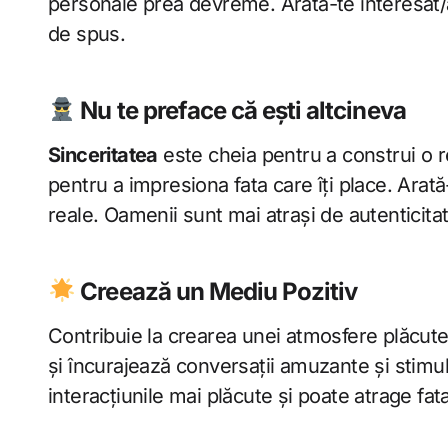
personale prea devreme. Arată-te interesat/ă
de spus.
Nu te preface că ești altcineva
Sinceritatea
este cheia pentru a construi o re
pentru a impresiona fata care îți place. Arată
reale. Oamenii sunt mai atrași de autenticitat
Creează un Mediu Pozitiv
Contribuie la crearea unei atmosfere plăcute
și încurajează conversații amuzante și stimu
interacțiunile mai plăcute și poate atrage fat