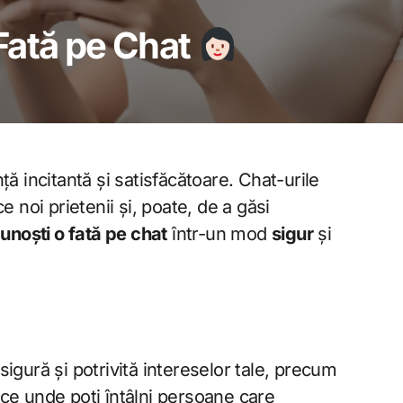
Fată pe Chat
ă incitantă și satisfăcătoare. Chat-urile
e noi prietenii și, poate, de a găsi
cunoști o fată pe chat
într-un mod
sigur
și
igură și potrivită intereselor tale, precum
ice unde poți întâlni persoane care