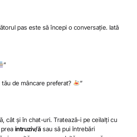
torul pas este să începi o conversație. Iată
”
ul tău de mâncare preferat?
”
 cât și în chat-uri. Tratează-i pe ceilalți cu
i prea
intruziv/ă
sau să pui întrebări