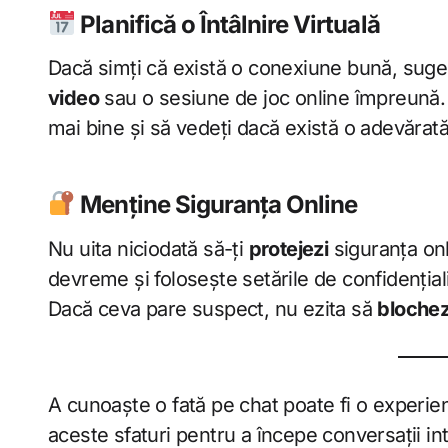
Planifică o Întâlnire Virtuală
Dacă simți că există o conexiune bună, sug
video
sau o sesiune de joc online împreună. 
mai bine și să vedeți dacă există o adevărat
Menține Siguranța Online
Nu uita niciodată să-ți
protejezi
siguranța onl
devreme și folosește setările de confidențiali
Dacă ceva pare suspect, nu ezita să
blochez
A cunoaște o fată pe chat poate fi o experien
aceste sfaturi pentru a începe conversații in