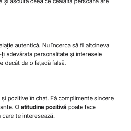
 și ascultă ceea ce cealaltă persoană are
lație autentică. Nu încerca să fii altcineva
-ți adevărata personalitate și interesele
e decât de o fațadă falsă.
 și pozitive în chat. Fă complimente sincere
lante. O
atitudine pozitivă
poate face
a care te interesează.