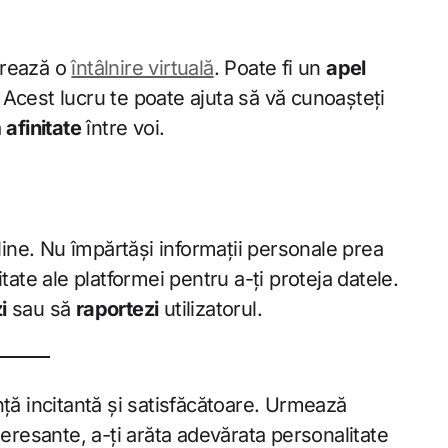
erează o
întâlnire virtuală
. Poate fi un
apel
Acest lucru te poate ajuta să vă cunoașteți
ă
afinitate
între voi.
ine. Nu împărtăși informații personale prea
tate ale platformei pentru a-ți proteja datele.
i
sau să
raportezi
utilizatorul.
ță incitantă și satisfăcătoare. Urmează
teresante, a-ți arăta adevărata personalitate